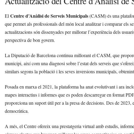
Actualització del Centre d’Anàlisi de
Centre d’Anàlisi de Serveis Municipals
El
(CASM) és una plataform
que permet als professionals del món local analitzar i comparar els s
actualitzacions són dissenyades per millorar l’experiència dels usuaris
perspectiva de bon govern.
La Diputació de Barcelona continua millorant el CASM, que proporci
municipi, així com una diagnosi sobre l’estat dels serveis que s’ofer
similars segons la població i les seves inversions municipals, obtenint
Posada en marxa el 2021, la plataforma ha anat evolutivant i ara inclou
mapes interactius i informes que es poden descarregar en format PDF.
proporciona un suport útil per a la presa de decisions. Des de 2023,
democràtica.
A més, el Centre ofereix una prestatgeria virtual amb estudis, informe