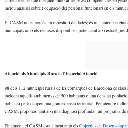
càrrecs electes que busquen millorar les seves competències en gestió
inclou anàlisis sobre l’ocupació del personal funcionari en els munici
El CASM no és només un repositori de dades; és una autèntica eina d
municipals amb els recursos disponibles, potenciant així estratègies d
Atenció als Municipis Rurals d’Especial Atenció
98 dels 112 municipis rurals de les comarques de Barcelona es cla
incloent aquells amb menys de 500 habitants o una densitat poblacion
població però ocupen una gran extensió territorial. Per atendre millor 
CASM, proporcionant així una diagnosi profunda i un programa de serv
Finalment, el CASM està alineat amb els
Objectius de Desenvolupam