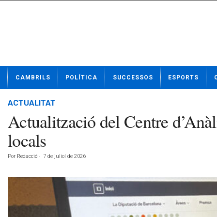
N
CAMBRILS
POLÍTICA
SUCCESSOS
ESPORTS
o
t
í
ACTUALITAT
c
Actualització del Centre d’Anàl
i
e
locals
s
d
Por
Redacció
-
7 de juliol de 2026
e
C
a
m
b
r