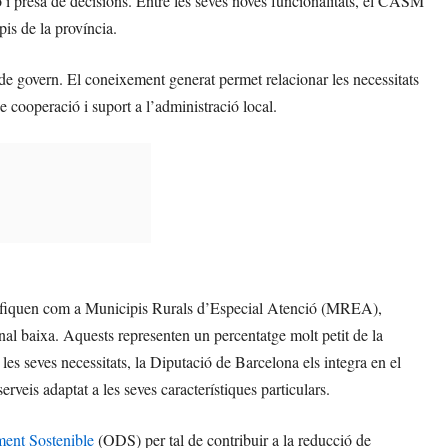
 i presa de decisions. Entre les seves noves funcionalitats, el CASM
pis de la província.
e govern. El coneixement generat permet relacionar les necessitats
e cooperació i suport a l’administració local.
ssifiquen com a Municipis Rurals d’Especial Atenció (MREA),
al baixa. Aquests representen un percentatge molt petit de la
les seves necessitats, la Diputació de Barcelona els integra en el
eis adaptat a les seves característiques particulars.
ent Sostenible
(ODS) per tal de contribuir a la reducció de