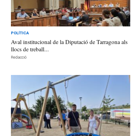
i
l
s
a
v
POLÍTICA
u
Aval institucional de la Diputació de Tarragona als
i
llocs de treball...
Redacció