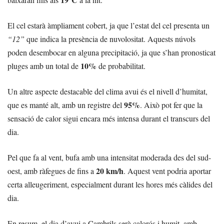
El cel estarà àmpliament cobert, ja que l’estat del cel presenta un
“12”
que indica la presència de nuvolositat. Aquests núvols
poden desembocar en alguna precipitació, ja que s’han pronosticat
10%
pluges amb un total de
de probabilitat.
Un altre aspecte destacable del clima avui és el nivell d’humitat,
95%
que es manté alt, amb un registre del
. Això pot fer que la
sensació de calor sigui encara més intensa durant el transcurs del
dia.
Pel que fa al vent, bufa amb una intensitat moderada des del sud-
20 km/h
oest, amb ràfegues de fins a
. Aquest vent podria aportar
certa alleugeriment, especialment durant les hores més càlides del
dia.
En resum, el dia d’avui a Cambrils serà calorós i humit, amb