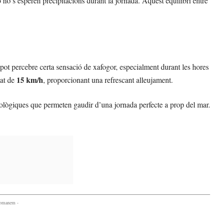
no s’esperen precipitacions durant la jornada. Aquest equilibri entre
pot percebre certa sensació de xafogor, especialment durant les hores
15 km/h
tat de
, proporcionant una refrescant alleujament.
ològiques que permeten gaudir d’una jornada perfecte a prop del mar.
comanem -