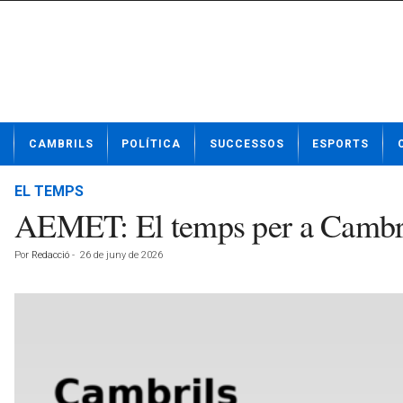
N
CAMBRILS
POLÍTICA
SUCCESSOS
ESPORTS
o
t
í
EL TEMPS
c
AEMET: El temps per a Cambri
i
e
Por
Redacció
-
26 de juny de 2026
s
d
e
C
a
m
b
r