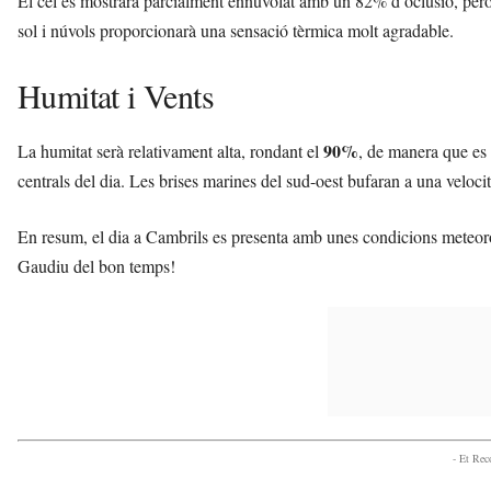
El cel es mostrarà parcialment ennuvolat amb un 82% d’oclusió, però 
sol i núvols proporcionarà una sensació tèrmica molt agradable.
Humitat i Vents
90%
La humitat serà relativament alta, rondant el
, de manera que es 
centrals del dia. Les brises marines del sud-oest bufaran a una veloci
En resum, el dia a Cambrils es presenta amb unes condicions meteor
Gaudiu del bon temps!
- Et Re