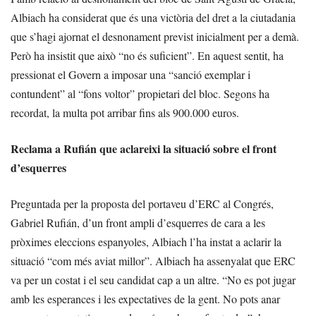
Albiach ha considerat que és una victòria del dret a la ciutadania
que s’hagi ajornat el desnonament previst inicialment per a demà.
Però ha insistit que això “no és suficient”. En aquest sentit, ha
pressionat el Govern a imposar una “sanció exemplar i
contundent” al “fons voltor” propietari del bloc. Segons ha
recordat, la multa pot arribar fins als 900.000 euros.
Reclama a Rufián que aclareixi la situació sobre el front
d’esquerres
Preguntada per la proposta del portaveu d’ERC al Congrés,
Gabriel Rufián, d’un front ampli d’esquerres de cara a les
pròximes eleccions espanyoles, Albiach l’ha instat a aclarir la
situació “com més aviat millor”. Albiach ha assenyalat que ERC
va per un costat i el seu candidat cap a un altre. “No es pot jugar
amb les esperances i les expectatives de la gent. No pots anar