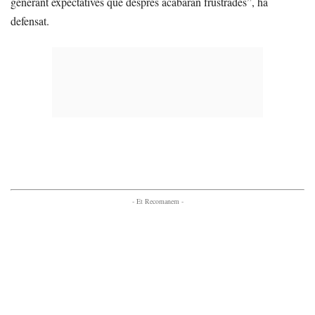
generant expectatives que després acabaran frustrades”, ha
defensat.
- Et Recomanem -