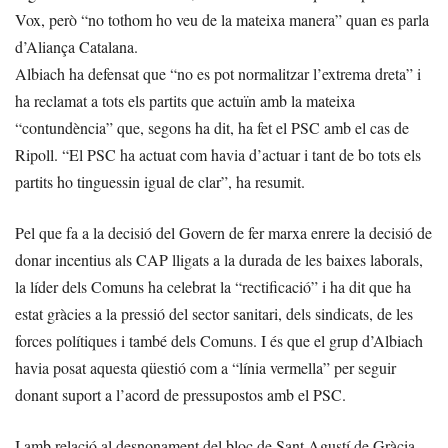
Vox, però “no tothom ho veu de la mateixa manera” quan es parla
d’Aliança Catalana.
Albiach ha defensat que “no es pot normalitzar l’extrema dreta” i
ha reclamat a tots els partits que actuïn amb la mateixa
“contundència” que, segons ha dit, ha fet el PSC amb el cas de
Ripoll. “El PSC ha actuat com havia d’actuar i tant de bo tots els
partits ho tinguessin igual de clar”, ha resumit.
Pel que fa a la decisió del Govern de fer marxa enrere la decisió de
donar incentius als CAP lligats a la durada de les baixes laborals,
la líder dels Comuns ha celebrat la “rectificació” i ha dit que ha
estat gràcies a la pressió del sector sanitari, dels sindicats, de les
forces polítiques i també dels Comuns. I és que el grup d’Albiach
havia posat aquesta qüestió com a “línia vermella” per seguir
donant suport a l’acord de pressupostos amb el PSC.
I amb relació al desnonament del bloc de Sant Agustí de Gràcia,