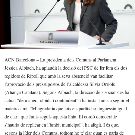
ACN Barcelona – La presidenta dels Comuns al Parlament,
Jéssica Albiach, ha aplaudit la decisió del PSC de fer fora els dos
regidors de Ripoll que amb la seva abstenció van facilitar
l’aprovació dels pressupostos de l’alcaldessa Sílvia Orriols
(Aliança Catalana). Segons Albiach, la direcció dels socialistes ha
actuat “de manera ràpida i contundent” i ha instat Junts a seguir el
mateix camí. “M’agradaria que tots els partits ho tinguessin igual
de clar i que Junts seguís aquesta línia. El cordó democràtic
s’hauria de replicar en l’àmbit municipal”, ha afegit. I és que,
segons la líder dels Comuns, tothom ho té clar quan es parla de