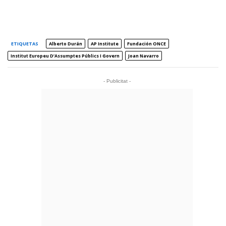
ETIQUETAS
Alberto Durán
AP Institute
Fundación ONCE
Institut Europeu D’Assumptes Públics I Govern
Joan Navarro
- Publicitat -