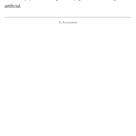
artificial.
- Et Recomanem -