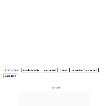
ETIQUETAS
Aràbia Saudita
Institut HAI
SDAIA
Universitat De Stanford
Visió 2030
- Publicitat -