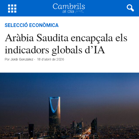
SELECCIÓ ECONÒMICA
Aràbia Saudita encapçala els
indicadors globals d’IA
Por
Jordi González
-
18 d'abril de 2026