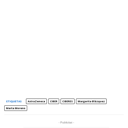
ETIQUETAS
AstraZeneca
CIBER
CIBERES
Margarita Blázquez
Marta Moreno
- Publicitat -