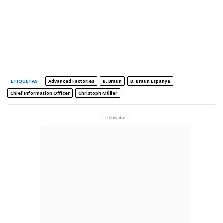
ETIQUETAS
Advanced Factories
B. Braun
B. Braun Espanya
Chief Information Officer
Christoph Müller
- Publicitat -