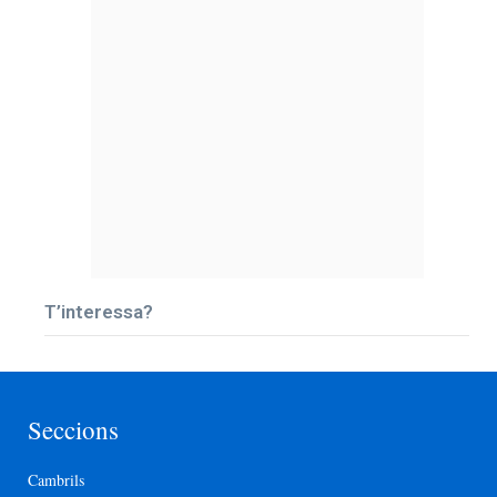
T’interessa?
Seccions
Cambrils