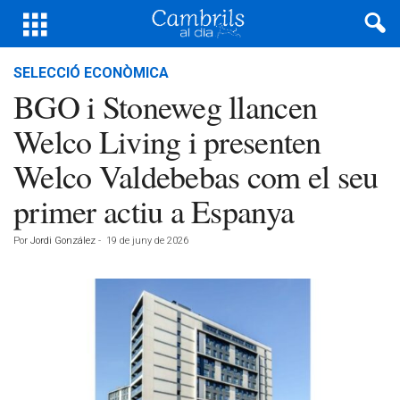
SELECCIÓ ECONÒMICA
BGO i Stoneweg llancen
Welco Living i presenten
Welco Valdebebas com el seu
primer actiu a Espanya
Por
Jordi González
-
19 de juny de 2026