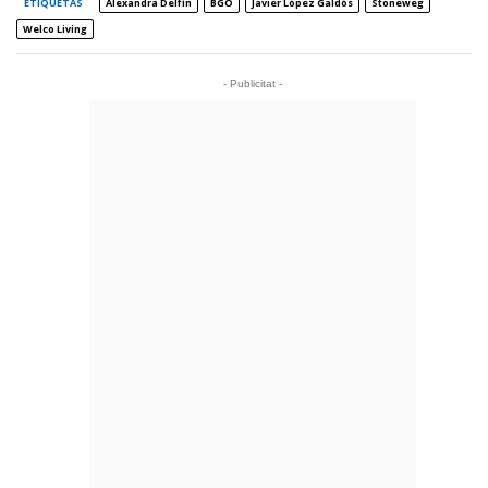
ETIQUETAS
Alexandra Delfín
BGO
Javier López Galdós
Stoneweg
Welco Living
- Publicitat -