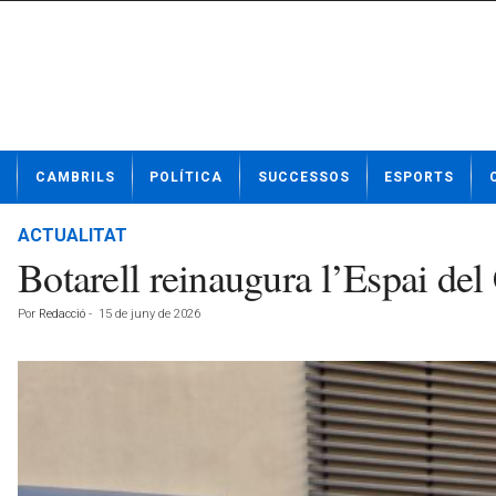
N
CAMBRILS
POLÍTICA
SUCCESSOS
ESPORTS
o
t
í
ACTUALITAT
c
Botarell reinaugura l’Espai del 
i
e
Por
Redacció
-
15 de juny de 2026
s
d
e
C
a
m
b
r