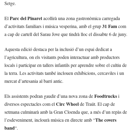
Setge.
Parc del Pinaret
El
acollirà una zona gastronòmica carregada
31 Fam
d’activitats familiars i música vesperina, amb el grup
com
a cap de cartell del Sarau Jove que tindrà lloc el dissabte 6 de juny.
Aquesta edició destaca per la inclusió d’un espai dedicat a
l’agricultura, on els visitants poden interactuar amb productors
locals i participar en tallers infantils per aprendre sobre el cultiu de
la terra. Les activitats també inclouen exhibicions, cercaviles i un
mercat d’artesania al barri antic.
Foodtrucks
Els assistents podran gaudir d’una nova zona de
i
Circ Wheel
diversos espectacles com el
de Traüt. El cap de
setmana culminarà amb la Gran Cloenda que, a més d’un repàs de
The covers
l’esdeveniment, inclourà música en directe amb “
band
“.