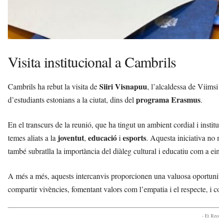
Visita institucional a Cambrils
Siiri Visnapuu
Cambrils ha rebut la visita de
, l’alcaldessa de Viims
programa Erasmus
d’estudiants estonians a la ciutat, dins del
.
En el transcurs de la reunió, que ha tingut un ambient cordial i instit
joventut
educació
esports
temes aliats a la
,
i
. Aquesta iniciativa no 
també subratlla la importància del diàleg cultural i educatiu com a ein
A més a més, aquests intercanvis proporcionen una valuosa oportunitat
compartir vivències, fomentant valors com l’empatia i el respecte, i c
- Et Re