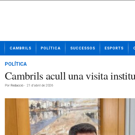
N
CAMBRILS
POLÍTICA
SUCCESSOS
ESPORTS
o
t
í
POLÍTICA
c
Cambrils acull una visita instit
i
e
Por
Redacció
-
21 d'abril de 2026
s
d
e
C
a
m
b
r