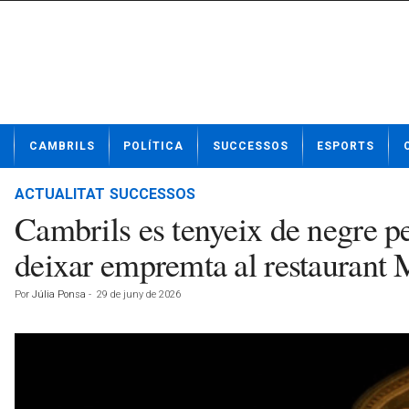
N
CAMBRILS
POLÍTICA
SUCCESSOS
ESPORTS
o
t
í
ACTUALITAT
SUCCESSOS
c
Cambrils es tenyeix de negre per
i
e
deixar empremta al restaurant
s
d
Por
Júlia Ponsa
-
29 de juny de 2026
e
C
a
m
b
r