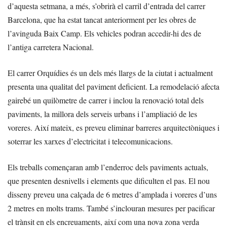
d’aquesta setmana, a més, s’obrirà el carril d’entrada del carrer
Barcelona, que ha estat tancat anteriorment per les obres de
l’avinguda Baix Camp. Els vehicles podran accedir-hi des de
l’antiga carretera Nacional.
El carrer Orquídies és un dels més llargs de la ciutat i actualment
presenta una qualitat del paviment deficient. La remodelació afecta
gairebé un quilòmetre de carrer i inclou la renovació total dels
paviments, la millora dels serveis urbans i l’ampliació de les
voreres. Així mateix, es preveu eliminar barreres arquitectòniques i
soterrar les xarxes d’electricitat i telecomunicacions.
Els treballs començaran amb l’enderroc dels paviments actuals,
que presenten desnivells i elements que dificulten el pas. El nou
disseny preveu una calçada de 6 metres d’amplada i voreres d’uns
2 metres en molts trams. També s’inclouran mesures per pacificar
el trànsit en els encreuaments, així com una nova zona verda