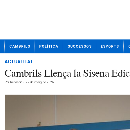
N
CAMBRILS
POLÍTICA
SUCCESSOS
ESPORTS
o
t
í
ACTUALITAT
c
Cambrils Llença la Sisena Edici
i
e
Por
Redacció
-
27 de maig de 2026
s
d
e
C
a
m
b
r