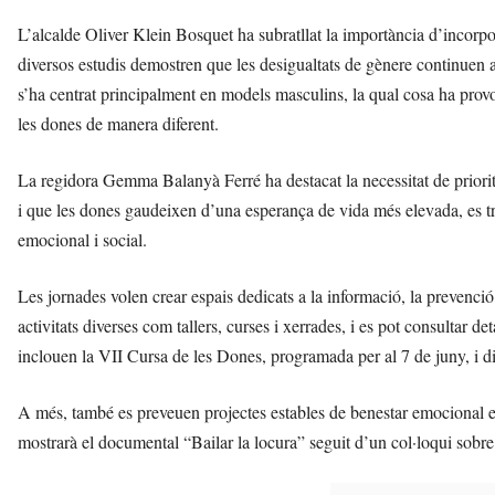
L’alcalde Oliver Klein Bosquet ha subratllat la importància d’incorpor
diversos estudis demostren que les desigualtats de gènere continuen a
s’ha centrat principalment en models masculins, la qual cosa ha provoc
les dones de manera diferent.
La regidora Gemma Balanyà Ferré ha destacat la necessitat de prioritz
i que les dones gaudeixen d’una esperança de vida més elevada, es tr
emocional i social.
Les jornades volen crear espais dedicats a la informació, la prevenció
activitats diverses com tallers, curses i xerrades, i es pot consultar d
inclouen la VII Cursa de les Dones, programada per al 7 de juny, i div
A més, també es preveuen projectes estables de benestar emocional 
mostrarà el documental “Bailar la locura” seguit d’un col·loqui sobre