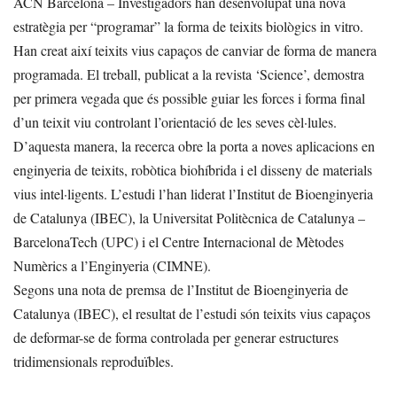
ACN Barcelona – Investigadors han desenvolupat una nova
estratègia per “programar” la forma de teixits biològics in vitro.
Han creat així teixits vius capaços de canviar de forma de manera
programada. El treball, publicat a la revista ‘Science’, demostra
per primera vegada que és possible guiar les forces i forma final
d’un teixit viu controlant l’orientació de les seves cèl·lules.
D’aquesta manera, la recerca obre la porta a noves aplicacions en
enginyeria de teixits, robòtica biohíbrida i el disseny de materials
vius intel·ligents. L’estudi l’han liderat l’Institut de Bioenginyeria
de Catalunya (IBEC), la Universitat Politècnica de Catalunya –
BarcelonaTech (UPC) i el Centre Internacional de Mètodes
Numèrics a l’Enginyeria (CIMNE).
Segons una nota de premsa de l’Institut de Bioenginyeria de
Catalunya (IBEC), el resultat de l’estudi són teixits vius capaços
de deformar-se de forma controlada per generar estructures
tridimensionals reproduïbles.