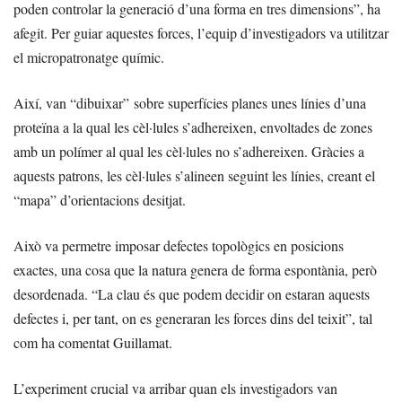
poden controlar la generació d’una forma en tres dimensions”, ha
afegit. Per guiar aquestes forces, l’equip d’investigadors va utilitzar
el micropatronatge químic.
Així, van “dibuixar” sobre superfícies planes unes línies d’una
proteïna a la qual les cèl·lules s’adhereixen, envoltades de zones
amb un polímer al qual les cèl·lules no s’adhereixen. Gràcies a
aquests patrons, les cèl·lules s’alineen seguint les línies, creant el
“mapa” d’orientacions desitjat.
Això va permetre imposar defectes topològics en posicions
exactes, una cosa que la natura genera de forma espontània, però
desordenada. “La clau és que podem decidir on estaran aquests
defectes i, per tant, on es generaran les forces dins del teixit”, tal
com ha comentat Guillamat.
L’experiment crucial va arribar quan els investigadors van