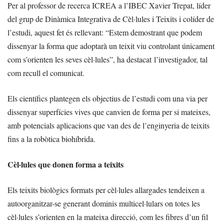
Per al professor de recerca ICREA a l’IBEC Xavier Trepat, líder
del grup de Dinàmica Integrativa de Cèl·lules i Teixits i colíder de
l’estudi, aquest fet és rellevant: “Estem demostrant que podem
dissenyar la forma que adoptarà un teixit viu controlant únicament
com s’orienten les seves cèl·lules”, ha destacat l’investigador, tal
com recull el comunicat.
Els científics plantegen els objectius de l’estudi com una via per
dissenyar superfícies vives que canvien de forma per si mateixes,
amb potencials aplicacions que van des de l’enginyeria de teixits
fins a la robòtica biohíbrida.
Cèl·lules que donen forma a teixits
Els teixits biològics formats per cèl·lules allargades tendeixen a
autoorganitzar-se generant dominis multicel·lulars on totes les
cèl·lules s’orienten en la mateixa direcció, com les fibres d’un fil