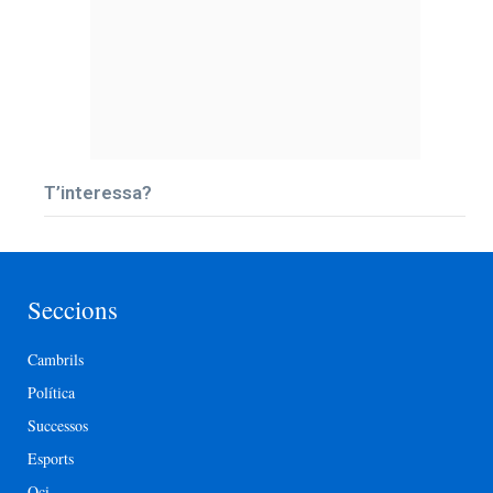
T’interessa?
Seccions
Cambrils
Política
Successos
Esports
Oci