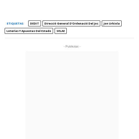
ETIQUETAS
DEDIT
Direcció General D’Ordenació Del Joc
Jon Urkiola
Loterías Y Apuestas Del Estado
SELAE
- Publicitat -