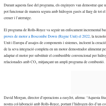
Durant aquesta fase del programa, els enginyers van demostrar que u
pot funcionar de manera segura amb hidrogen gasós al llarg de tot el c
creuer i l’aterratge.
El programa de Rolls-Royce va seguir un enfocament incremental bas
proves de motor a Boscombe Down (Regne Unit) el 2022
, la tecno
Unit i Europa d’assajos de components i sistemes, incloent la creació
de la seva integració completa en un motor demostrador alimentat per
adaptar el motor per substituir el combustible convencional per hidro
relacionades amb CO₂ mitjançant un ampli programa de combustió.
David Morgan, director d’operacions a easyJet, afirma: “Aquesta fita p
nostra col·laboració amb Rolls-Royce, portant l’hidrogen des d’un con