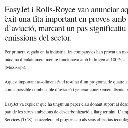
EasyJet i Rolls-Royce van anunciar a
èxit una fita important en proves am
d’aviació, marcant un pas significatiu 
emissions del sector.
Per primera vegada en la indústria, les companyies han provat un mot
màxima d’enlairament mentre funcionava amb hidrogen al 100%, al 
(Mississipí).
Aquest important assoliment és el resultat d’un programa de quatre an
com a possible combustible d’aviació i generar coneixement tècnic pe
EasyJet va explicar que ha tingut un paper clau donant suport al de
part de les seves ambicions de descarbonització a llarg termini. L’a
Services (TCS) ha accelerat el progrés cap als seus objectius tecnològ