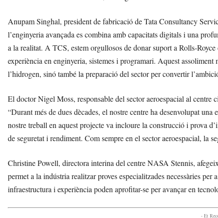
Anupam Singhal, president de fabricació de Tata Consultancy Services
l’enginyeria avançada es combina amb capacitats digitals i una profun
a la realitat. A TCS, estem orgullosos de donar suport a Rolls-Royce 
experiència en enginyeria, sistemes i programari. Aquest assoliment m
l’hidrogen, sinó també la preparació del sector per convertir l’ambic
El doctor Nigel Moss, responsable del sector aeroespacial al centre c
“Durant més de dues dècades, el nostre centre ha desenvolupat una ex
nostre treball en aquest projecte va incloure la construcció i prova d’
de seguretat i rendiment. Com sempre en el sector aeroespacial, la seg
Christine Powell, directora interina del centre NASA Stennis, afege
permet a la indústria realitzar proves especialitzades necessàries per
infraestructura i experiència poden aprofitar-se per avançar en tecnol
- Et Re