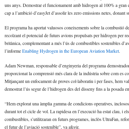
uns anys. Demostrar el funcionament amb hidrogen al 100% a gran esc
cap a l’ambició d’easyJet d’assolir les zero emissions netes, donant su
El programa ha aportat valuosos coneixements sobre la combustió de l
recolzant el potencial de futurs avions propulsats per hidrogen per re
britànica, complementant a més l’ús de combustibles sostenibles d’avi
l’informe
Enabling Hydrogen in the European Aviation Market
.
Adam Newman, responsable d’enginyeria del programa demostrador 
proporcionat la comprensió més clara de la indústria sobre com es c
Mitjançant un enfocament de proves col·laboratiu i per fases, hem val
demostrat l’ús segur de l’hidrogen des del disseny fins a la posada 
“Hem explorat una àmplia gamma de condicions operatives, inclosos 
durant tot el cicle de vol. La rapidesa en l’execució ha estat clau, i e
combustibles, s’utilitzaran en futurs programes, inclòs UltraFan, refo
el futur de l’aviació sostenible”, va afegir.