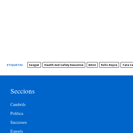
ETIQUETAS
EasyJet
Health And Safety Executive
NASA
Rolls-Royce
Tata Co
Seccions
Cambrils
Política
Successos
Esports