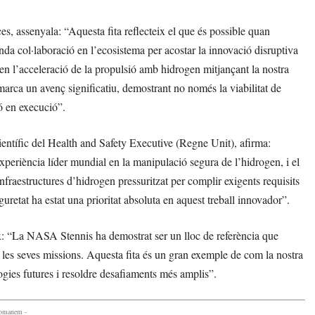
, assenyala: “Aquesta fita reflecteix el que és possible quan
da col·laboració en l’ecosistema per acostar la innovació disruptiva
en l’acceleració de la propulsió amb hidrogen mitjançant la nostra
arca un avenç significatiu, demostrant no només la viabilitat de
ió en execució”.
ientífic del Health and Safety Executive (Regne Unit), afirma:
periència líder mundial en la manipulació segura de l’hidrogen, i el
infraestructures d’hidrogen pressuritzat per complir exigents requisits
uretat ha estat una prioritat absoluta en aquest treball innovador”.
ix: “La NASA Stennis ha demostrat ser un lloc de referència que
 a les seves missions. Aquesta fita és un gran exemple de com la nostra
ogies futures i resoldre desafiaments més amplis”.
comanem -