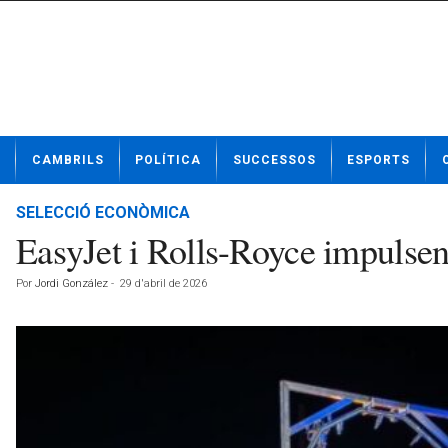
N
CAMBRILS
POLÍTICA
SUCCESSOS
ESPORTS
o
t
í
SELECCIÓ ECONÒMICA
c
EasyJet i Rolls-Royce impulsen
i
e
Por
Jordi González
-
29 d'abril de 2026
s
d
e
C
a
m
b
r