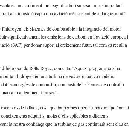
ala és un assoliment molt significatiu i suposa un pas important
port a la transició cap a una aviació més sostenible a llarg termini”.
’hidrogen, els sistemes de combustible i la integració del motor,
duir significativament les emissions de carboni en l’aviació europea i
ació (SAF) per donar suport al creixement futur, tal com es recull a
d’hidrogen de Rolls-Royce, comenta: “Aquest programa ens ha
omporta l’hidrogen en una turbina de gas aeronàutica moderna.
idat tecnologies de combustió, combustible i sistemes de control, i
en marxa, manteniment i proves”.
escenaris de fallada, cosa que ha permès operar a màxima potència i
ls coneixements adquirits, molts d’ells aplicables a diferents
rçant la nostra confiança que la turbina de gas continuarà sent clau en