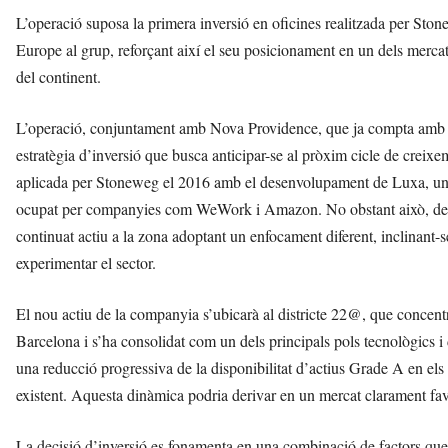
L’operació suposa la primera inversió en oficines realitzada per S
Europe al grup, reforçant així el seu posicionament en un dels merca
del continent.
L’operació, conjuntament amb Nova Providence, que ja compta amb 
estratègia d’inversió que busca anticipar-se al pròxim cicle de creixe
aplicada per Stoneweg el 2016 amb el desenvolupament de Luxa, un d
ocupat per companyies com WeWork i Amazon. No obstant això, des d
continuat actiu a la zona adoptant un enfocament diferent, inclinant-s
experimentar el sector.
El nou actiu de la companyia s’ubicarà al districte 22@, que concent
Barcelona i s’ha consolidat com un dels principals pols tecnològics
una reducció progressiva de la disponibilitat d’actius Grade A en el
existent. Aquesta dinàmica podria derivar en un mercat clarament favo
La decisió d’inversió es fonamenta en una combinació de factors que 