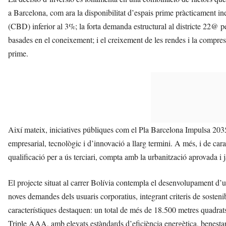
a Barcelona, com ara la disponibilitat d’espais prime pràcticament in
(CBD) inferior al 3%; la forta demanda estructural al districte 22@ 
basades en el coneixement; i el creixement de les rendes i la compress
prime.
Així mateix, iniciatives públiques com el Pla Barcelona Impulsa 2035
empresarial, tecnològic i d’innovació a llarg termini. A més, i de car
qualificació per a ús terciari, compta amb la urbanització aprovada i j
El projecte situat al carrer Bolívia contempla el desenvolupament d’u
noves demandes dels usuaris corporatius, integrant criteris de sostenibili
característiques destaquen: un total de més de 18.500 metres quadrats;
Triple AAA, amb elevats estàndards d’eficiència energètica, benestar 