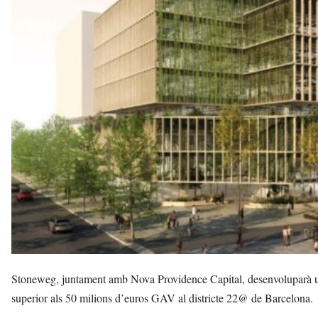
i
l
s
a
v
u
i
Stoneweg, juntament amb Nova Providence Capital, desenvoluparà u
superior als 50 milions d’euros GAV al districte 22@ de Barcelona.