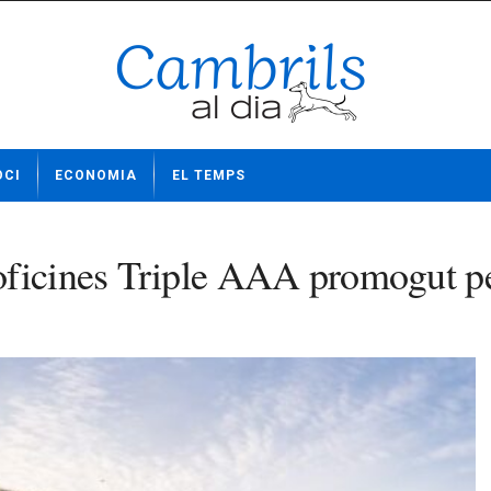
OCI
ECONOMIA
EL TEMPS
oficines Triple AAA promogut p