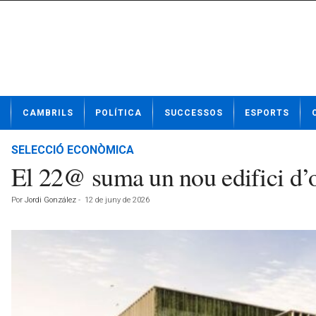
N
CAMBRILS
POLÍTICA
SUCCESSOS
ESPORTS
o
t
í
SELECCIÓ ECONÒMICA
c
El 22@ suma un nou edifici d’
i
e
Por
Jordi González
-
12 de juny de 2026
s
d
e
C
a
m
b
r