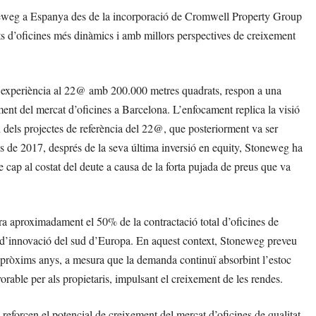
toneweg a Espanya des de la incorporació de Cromwell Property Group
ts d’oficines més dinàmics i amb millors perspectives de creixement
experiència al 22@ amb 200.000 metres quadrats, respon a una
ment del mercat d’oficines a Barcelona. L’enfocament replica la visió
els projectes de referència del 22@, que posteriorment va ser
e 2017, després de la seva última inversió en equity, Stoneweg ha
e cap al costat del deute a causa de la forta pujada de preus que va
ra aproximadament el 50% de la contractació total d’oficines de
 i d’innovació del sud d’Europa. En aquest context, Stoneweg preveu
s pròxims anys, a mesura que la demanda continuï absorbint l’estoc
rable per als propietaris, impulsant el creixement de les rendes.
reforcen el potencial de creixement del mercat d’oficines de qualitat