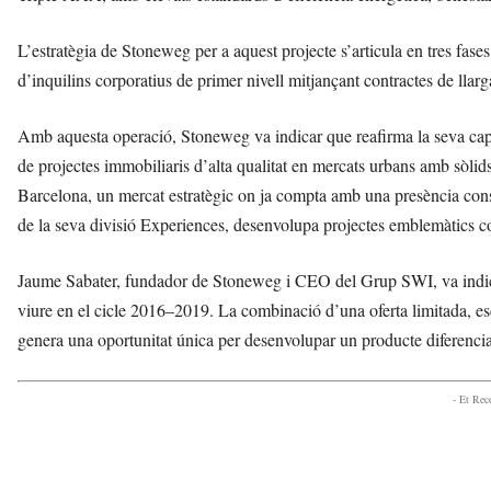
L’estratègia de Stoneweg per a aquest projecte s’articula en tres fas
d’inquilins corporatius de primer nivell mitjançant contractes de llarga
Amb aquesta operació, Stoneweg va indicar que reafirma la seva capaci
de projectes immobiliaris d’alta qualitat en mercats urbans amb sòlid
Barcelona, un mercat estratègic on ja compta amb una presència consoli
de la seva divisió Experiences, desenvolupa projectes emblemàtics 
Jaume Sabater, fundador de Stoneweg i CEO del Grup SWI, va indica
viure en el cicle 2016–2019. La combinació d’una oferta limitada, esc
genera una oportunitat única per desenvolupar un producte diferencia
- Et Re