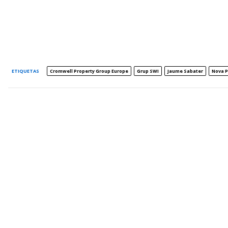
ETIQUETAS
Cromwell Property Group Europe
Grup SWI
Jaume Sabater
Nova P