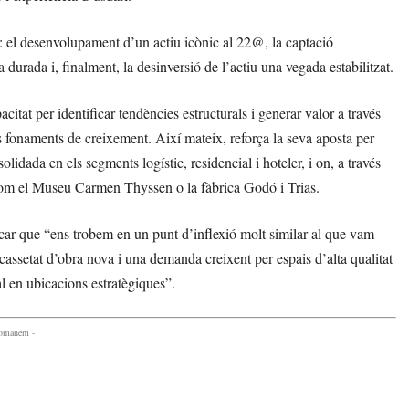
es: el desenvolupament d’un actiu icònic al 22@, la captació
 durada i, finalment, la desinversió de l’actiu una vegada estabilitzat.
tat per identificar tendències estructurals i generar valor a través
s fonaments de creixement. Així mateix, reforça la seva aposta per
dada en els segments logístic, residencial i hoteler, i on, a través
com el Museu Carmen Thyssen o la fàbrica Godó i Trias.
r que “ens trobem en un punt d’inflexió molt similar al que vam
assetat d’obra nova i una demanda creixent per espais d’alta qualitat
l en ubicacions estratègiques”.
comanem -