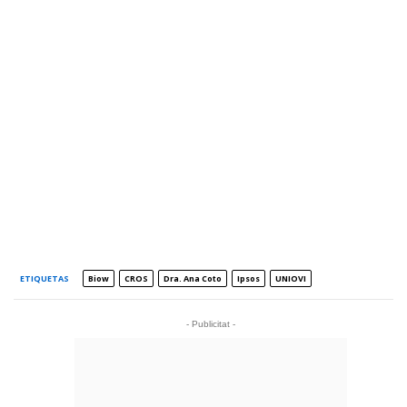
ETIQUETAS
Biow
CROS
Dra. Ana Coto
Ipsos
UNIOVI
- Publicitat -