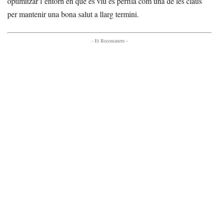
optimitzar l’entorn en què es viu es perfila com una de les claus
per mantenir una bona salut a llarg termini.
- Et Recomanem -