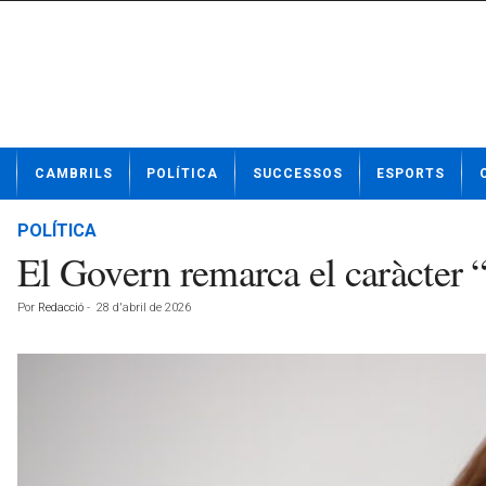
N
CAMBRILS
POLÍTICA
SUCCESSOS
ESPORTS
o
t
í
POLÍTICA
c
El Govern remarca el caràcter “
i
e
Por
Redacció
-
28 d'abril de 2026
s
d
e
C
a
m
b
r