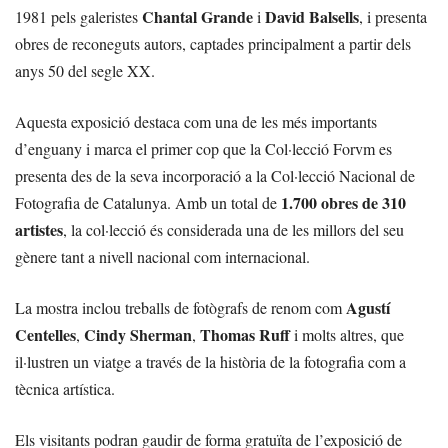
Chantal Grande
David Balsells
1981 pels galeristes
i
, i presenta
obres de reconeguts autors, captades principalment a partir dels
anys 50 del segle XX.
Aquesta exposició destaca com una de les més importants
d’enguany i marca el primer cop que la Col·lecció Forvm es
presenta des de la seva incorporació a la Col·lecció Nacional de
1.700 obres de 310
Fotografia de Catalunya. Amb un total de
artistes
, la col·lecció és considerada una de les millors del seu
gènere tant a nivell nacional com internacional.
Agustí
La mostra inclou treballs de fotògrafs de renom com
Centelles
Cindy Sherman
Thomas Ruff
,
,
i molts altres, que
il·lustren un viatge a través de la història de la fotografia com a
tècnica artística.
Els visitants podran gaudir de forma gratuïta de l’exposició de