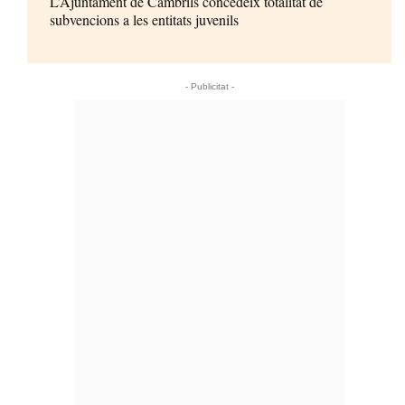
L’Ajuntament de Cambrils concedeix totalitat de
subvencions a les entitats juvenils
- Publicitat -