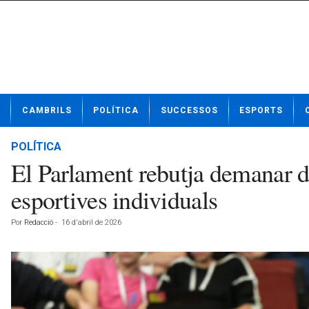
N
CAMBRILS
POLÍTICA
SUCCESSOS
ESPORTS
o
t
í
POLÍTICA
c
El Parlament rebutja demanar d
i
e
esportives individuals
s
d
Por
Redacció
-
16 d'abril de 2026
e
C
a
m
b
r