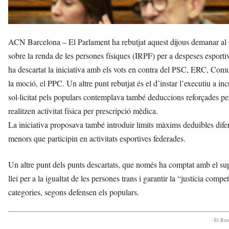
ACN Barcelona – El Parlament ha rebutjat aquest dijous demanar al 
sobre la renda de les persones físiques (IRPF) per a despeses esport
ha descartat la iniciativa amb els vots en contra del PSC, ERC, Comu
la moció, el PPC. Un altre punt rebutjat és el d’instar l’executiu a inc
sol·licitat pels populars contemplava també deduccions reforçades pe
realitzen activitat física per prescripció mèdica.
La iniciativa proposava també introduir límits màxims deduïbles difere
menors que participin en activitats esportives federades.
Un altre punt dels punts descartats, que només ha comptat amb el sup
llei per a la igualtat de les persones trans i garantir la “justícia comp
categories, segons defensen els populars.
- Et Re