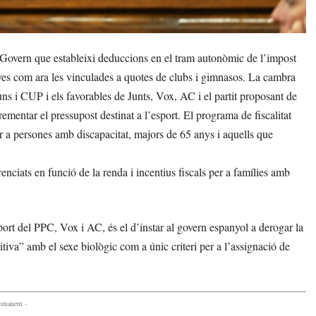
Govern que estableixi deduccions en el tram autonòmic de l’impost
ives com ara les vinculades a quotes de clubs i gimnasos. La cambra
ns i CUP i els favorables de Junts, Vox, AC i el partit proposant de
rementar el pressupost destinat a l’esport. El programa de fiscalitat
r a persones amb discapacitat, majors de 65 anys i aquells que
nciats en funció de la renda i incentius fiscals per a famílies amb
ort del PPC, Vox i AC, és el d’instar al govern espanyol a derogar la
etitiva” amb el sexe biològic com a únic criteri per a l’assignació de
comanem -