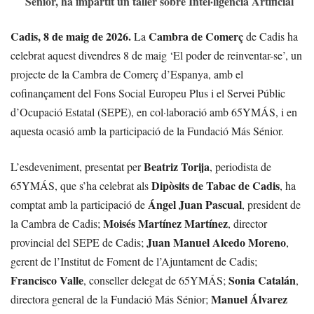
Sénior, ha impartit un taller sobre Intel·ligència Artificial
Cadis, 8 de maig de 2026.
Cambra de Comerç
La
de Cadis ha
celebrat aquest divendres 8 de maig ‘El poder de reinventar-se’, un
projecte de la Cambra de Comerç d’Espanya, amb el
cofinançament del Fons Social Europeu Plus i el Servei Públic
d’Ocupació Estatal (SEPE), en col·laboració amb 65YMÁS, i en
aquesta ocasió amb la participació de la Fundació Más Sénior.
Beatriz Torija
L’esdeveniment, presentat per
, periodista de
Dipòsits de Tabac de Cadis
65YMÁS, que s’ha celebrat als
, ha
Ángel Juan Pascual
comptat amb la participació de
, president de
Moisés Martínez Martínez
la Cambra de Cadis;
, director
Juan Manuel Alcedo Moreno
provincial del SEPE de Cadis;
,
gerent de l’Institut de Foment de l’Ajuntament de Cadis;
Francisco Valle
Sonia Catalán
, conseller delegat de 65YMÁS;
,
Manuel Álvarez
directora general de la Fundació Más Sénior;