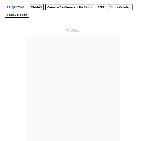
ETIQUETAS
65YMÁS
Cámara De Comercio De Cádiz
SEPE
Sonia Catalán
Teté Delgado
- Publicitat -