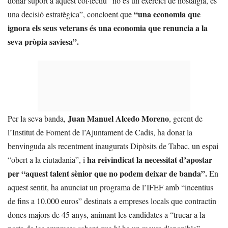
donar suport a aquest col·lectiu “no és un exercici de nostàlgia, és
“una economia que
una decisió estratègica”, concloent que
ignora els seus veterans és una economia que renuncia a la
seva pròpia saviesa”.
Juan Manuel Alcedo Moreno
Per la seva banda,
, gerent de
l’Institut de Foment de l’Ajuntament de Cadis, ha donat la
benvinguda als recentment inaugurats Dipòsits de Tabac, un espai
ha reivindicat la necessitat d’apostar
“obert a la ciutadania”, i
per “aquest talent sènior que no podem deixar de banda”.
En
aquest sentit, ha anunciat un programa de l’IFEF amb “incentius
de fins a 10.000 euros” destinats a empreses locals que contractin
dones majors de 45 anys, animant les candidates a “trucar a la