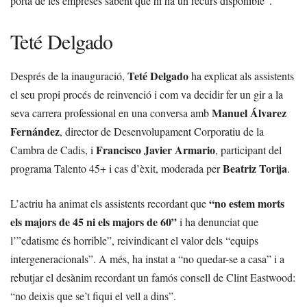
porta de les empreses sabent que hi ha un recurs disponible”.
Teté Delgado
Teté Delgado
Després de la inauguració,
ha explicat als assistents
el seu propi procés de reinvenció i com va decidir fer un gir a la
Manuel Álvarez
seva carrera professional en una conversa amb
Fernández
, director de Desenvolupament Corporatiu de la
Francisco Javier Armario
Cambra de Cadis, i
, participant del
Beatriz Torija
programa Talento 45+ i cas d’èxit, moderada per
.
“no estem morts
L’actriu ha animat els assistents recordant que
els majors de 45 ni els majors de 60”
i ha denunciat que
l’”edatisme és horrible”, reivindicant el valor dels “equips
intergeneracionals”. A més, ha instat a “no quedar-se a casa” i a
rebutjar el desànim recordant un famós consell de Clint Eastwood:
“no deixis que se’t fiqui el vell a dins”.