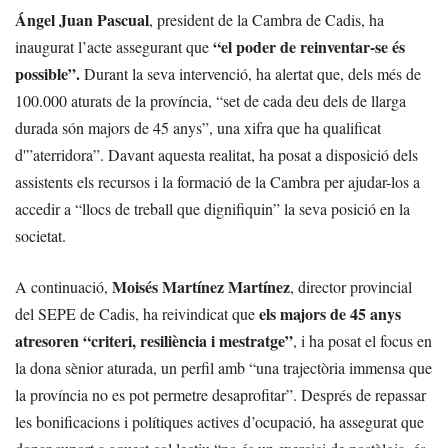
Ángel Juan Pascual
, president de la Cambra de Cadis, ha
“el poder de reinventar-se és
inaugurat l’acte assegurant que
possible”.
Durant la seva intervenció, ha alertat que, dels més de
100.000 aturats de la província, “set de cada deu dels de llarga
durada són majors de 45 anys”, una xifra que ha qualificat
d'”aterridora”. Davant aquesta realitat, ha posat a disposició dels
assistents els recursos i la formació de la Cambra per ajudar-los a
accedir a “llocs de treball que dignifiquin” la seva posició en la
societat.
Moisés Martínez Martínez
A continuació,
, director provincial
els majors de 45 anys
del SEPE de Cadis, ha reivindicat que
atresoren “criteri, resiliència i mestratge”
, i ha posat el focus en
la dona sènior aturada, un perfil amb “una trajectòria immensa que
la província no es pot permetre desaprofitar”. Després de repassar
les bonificacions i polítiques actives d’ocupació, ha assegurat que