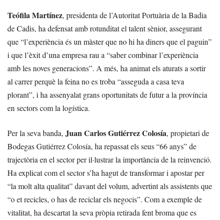
Teófila Martínez
, presidenta de l’Autoritat Portuària de la Badia
de Cadis, ha defensat amb rotunditat el talent sènior, assegurant
que “l’experiència és un màster que no hi ha diners que el paguin”
i que l’èxit d’una empresa rau a “saber combinar l’experiència
amb les noves generacions”. A més, ha animat els aturats a sortir
al carrer perquè la feina no es troba “asseguda a casa teva
plorant”, i ha assenyalat grans oportunitats de futur a la província
en sectors com la logística.
Juan Carlos Gutiérrez Colosía
Per la seva banda,
, propietari de
Bodegas Gutiérrez Colosía, ha repassat els seus “66 anys” de
trajectòria en el sector per il·lustrar la importància de la reinvenció.
Ha explicat com el sector s’ha hagut de transformar i apostar per
“la molt alta qualitat” davant del volum, advertint als assistents que
“o et recicles, o has de reciclar els negocis”. Com a exemple de
vitalitat, ha descartat la seva pròpia retirada fent broma que es