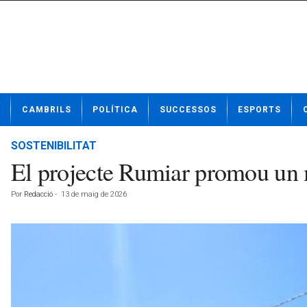
N
CAMBRILS
POLÍTICA
SUCCESSOS
ESPORTS
o
t
í
SOSTENIBILITAT
c
El projecte Rumiar promou un m
i
e
Por
Redacció
-
13 de maig de 2026
s
d
e
C
a
m
b
r