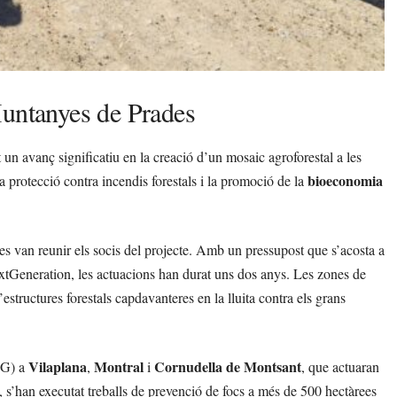
Muntanyes de Prades
t un avanç significatiu en la creació d’un mosaic agroforestal a les
bioeconomia
la protecció contra incendis forestals i la promoció de la
 es van reunir els socis del projecte. Amb un pressupost que s’acosta a
xtGeneration, les actuacions han durat uns dos anys. Les zones de
structures forestals capdavanteres en la lluita contra els grans
Vilaplana
Montral
Cornudella de Montsant
PEG) a
,
i
, que actuaran
s’han executat treballs de prevenció de focs a més de 500 hectàrees