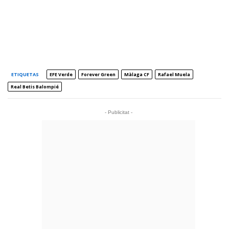
ETIQUETAS
EFE Verde
Forever Green
Màlaga CF
Rafael Muela
Real Betis Balompié
- Publicitat -