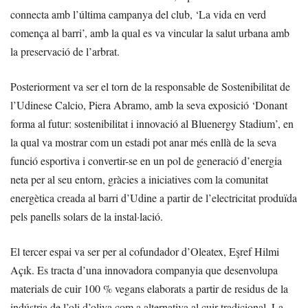
connecta amb l’última campanya del club, ‘La vida en verd
comença al barri’, amb la qual es va vincular la salut urbana amb
la preservació de l’arbrat.
Posteriorment va ser el torn de la responsable de Sostenibilitat de
l’Udinese Calcio, Piera Abramo, amb la seva exposició ‘Donant
forma al futur: sostenibilitat i innovació al Bluenergy Stadium’, en
la qual va mostrar com un estadi pot anar més enllà de la seva
funció esportiva i convertir-se en un pol de generació d’energia
neta per al seu entorn, gràcies a iniciatives com la comunitat
energètica creada al barri d’Udine a partir de l’electricitat produïda
pels panells solars de la instal·lació.
El tercer espai va ser per al cofundador d’Oleatex, Eşref Hilmi
Açık. Es tracta d’una innovadora companyia que desenvolupa
materials de cuir 100 % vegans elaborats a partir de residus de la
indústria de l’oli d’oliva com a alternativa al cuir tradicional. La