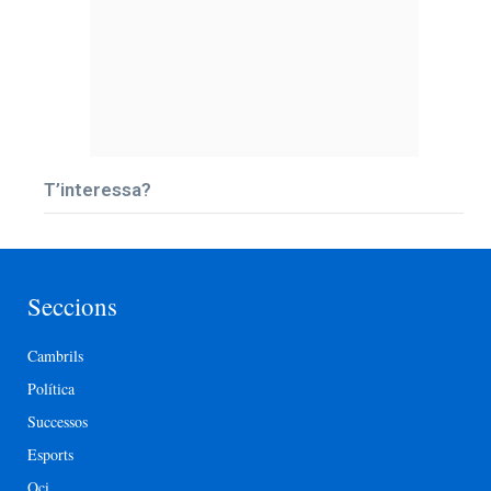
T’interessa?
Seccions
Cambrils
Política
Successos
Esports
Oci