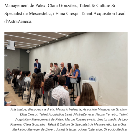
Management de Palex; Clara González, Talent & Culture Sr
Specialist de Mesoestetic; i Elina Crespí, Talent Acquisition Lead
d’AstraZeneca.
A la imatge, d’esquerra a dreta: Mauricio Valencia, Associate Manager de Grafton;
Elina Crespí, Talent Acquisition Lead d’AstraZeneca; Nacho Ferreiro, Talent
Acquisition Management de Palex; Marcin Kozaezewski, director mèdic de Leo
Pharma; Clara González, Talent & Culture Sr Specialist de Mesoestetic; Lara Gris,
Marketing Manager de Bayer; durant la taula rodona “Lideratge, Direcció Mèdica,