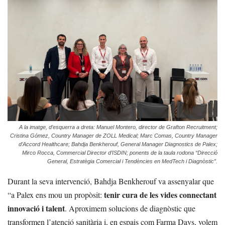
A la imatge, d’esquerra a dreta: Manuel Montero, director de Grafton Recruitment;
Cristina Gómez, Country Manager de ZOLL Medical; Marc Comas, Country Manager
d’Accord Healthcare; Bahdja Benkherouf, General Manager Diagnostics de Palex;
Mirco Rocca, Commercial Director d’ISDIN; ponents de la taula rodona “Direcció
General, Estratègia Comercial i Tendències en MedTech i Diagnòstic”.
Durant la seva intervenció, Bahdja Benkherouf va assenyalar que
tenir cura de les vides connectant
“a Palex ens mou un propòsit:
innovació i talent
. Aproximem solucions de diagnòstic que
transformen l’atenció sanitària i, en espais com Farma Days, volem