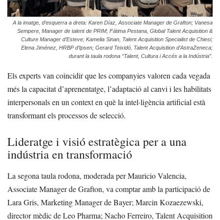
A la imatge, d’esquerra a dreta: Karen Díaz, Associate Manager de Grafton; Vanesa
Sempere, Manager de talent de PRIM; Fátima Pestana, Global Talent Acquisition &
Culture Manager d’Esteve; Kamelia Sinan, Talent Acquisition Specialist de Chiesi;
Elena Jiménez, HRBP d’Ipsen; Gerard Teixidó, Talent Acquisition d’AstraZeneca;
durant la taula rodona “Talent, Cultura i Accés a la Indústria”.
Els experts van coincidir que les companyies valoren cada vegada
més la capacitat d’aprenentatge, l’adaptació al canvi i les habilitats
interpersonals en un context en què la intel·ligència artificial està
transformant els processos de selecció.
Lideratge i visió estratègica per a una
indústria en transformació
La segona taula rodona, moderada per Mauricio Valencia,
Associate Manager de Grafton, va comptar amb la participació de
Lara Gris, Marketing Manager de Bayer; Marcin Kozaezewski,
director mèdic de Leo Pharma; Nacho Ferreiro, Talent Acquisition