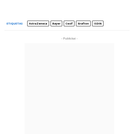
ETIQUETAS
AstraZeneca
Bayer
Cesif
Grafton
ISDIN
- Publicitat -