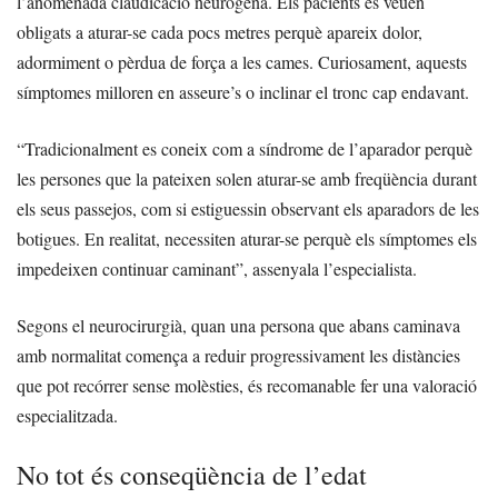
l’anomenada claudicació neurògena. Els pacients es veuen
obligats a aturar-se cada pocs metres perquè apareix dolor,
adormiment o pèrdua de força a les cames. Curiosament, aquests
símptomes milloren en asseure’s o inclinar el tronc cap endavant.
“Tradicionalment es coneix com a síndrome de l’aparador perquè
les persones que la pateixen solen aturar-se amb freqüència durant
els seus passejos, com si estiguessin observant els aparadors de les
botigues. En realitat, necessiten aturar-se perquè els símptomes els
impedeixen continuar caminant”, assenyala l’especialista.
Segons el neurocirurgià, quan una persona que abans caminava
amb normalitat comença a reduir progressivament les distàncies
que pot recórrer sense molèsties, és recomanable fer una valoració
especialitzada.
No tot és conseqüència de l’edat