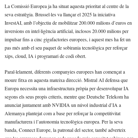
La Comissió Europea ja ha situat aquesta prioritat al centre de la
seva estratègia. Brussel·les va llançar el 2025 la iniciativa
InvestAI, amb l’objectiu de mobilitzar 200.000 milions d’euros en
inversions en intel·ligència artificial, inclosos 20.000 milions per
impulsar fins a cinc gigafactories europees, i aquest mes ha fet un
pas més amb el seu paquet de sobirania tecnològica per reforçar
xips, cloud, IA i programari de codi obert.
Paral·lelament, diferents companyies europees han començat a
moure fitxa en aquesta mateixa direcció. Mistral AI defensa que
Europa necessita una infraestructura pròpia per desenvolupar IA
segons els seus propis criteris, mentre que Deutsche Telekom ha
anunciat juntament amb NVIDIA un núvol industrial d’IA a
Alemanya plantejat com a base per reforçar la competitivitat
manufacturera i l’autonomia tecnològica europea. Per la seva
banda, Connect Europe, la patronal del sector, també adverteix