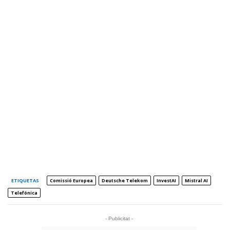
ETIQUETAS
Comissió Europea
Deutsche Telekom
InvestAI
Mistral AI
Telefónica
- Publicitat -