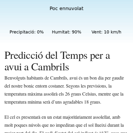
Predicció del Temps per a
avui a Cambrils
Benvolguts habitants de Cambrils, avui és un bon dia per gaudir
del nostre bonic entorn costaner. Segons les previsions, la
temperatura màxima assolirà els 26 graus Celsius, mentre que la
temperatura mínima serà d’uns agradables 18 graus.
El cel es presentarà en un estat majoritàriament assolellat, amb
molt poques núvols que no impediran que el sol llueixi durant la
major part del dia. El codi d’estat del cel indicat és “12”, cosa que