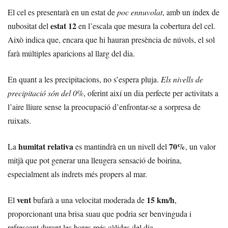
El cel es presentarà en un estat de
poc ennuvolat
, amb un índex de
estat 12
nubositat del
en l’escala que mesura la cobertura del cel.
Això indica que, encara que hi hauran presència de núvols, el sol
farà múltiples aparicions al llarg del dia.
En quant a les precipitacions, no s’espera pluja.
Els nivells de
precipitació són del 0%
, oferint així un dia perfecte per activitats a
l’aire lliure sense la preocupació d’enfrontar-se a sorpresa de
ruixats.
humitat relativa
70%
La
es mantindrà en un nivell del
, un valor
mitjà que pot generar una lleugera sensació de boirina,
especialment als indrets més propers al mar.
vent
15 km/h
El
bufarà a una velocitat moderada de
,
proporcionant una brisa suau que podria ser benvinguda i
refrescant durant les hores més càlides del dia.