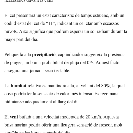
El cel presentarà un estat característic de temps estiuenc, amb un
codi d’estat del cel de “11”, indicant un cel clar amb escassos
núvols. Això significa que podrem esperar un sol radiant durant la
major part del dia.
precipitació
Pel que fa a la
, cap indicador suggereix la presència
de pluges, amb una probabilitat de pluja del 0%. Aquest factor
assegura una jornada seca i estable.
humitat
La
relativa es mantindrà alta, al voltant del 80%, la qual
cosa podria fer la sensació de calor més intensa. Es recomana
hidratar-se adequadament al llarg del dia.
vent
El
bufarà a una velocitat moderada de 20 km/h. Aquesta
brisa marina podria oferir una lleugera sensació de frescor, molt
agraïda en les hores centrals del dia.