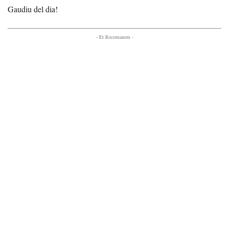
Gaudiu del dia!
- Et Recomanem -