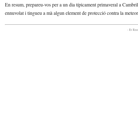
En resum, prepareu-vos per a un dia típicament primaveral a Cambrils
ennuvolat i tingueu a mà algun element de protecció contra la meteor
- Et Re