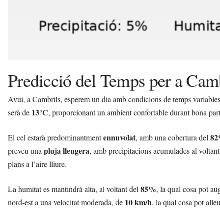
Predicció del Temps per a Camb
Avui, a Cambrils, esperem un dia amb condicions de temps variables
13°C
serà de
, proporcionant un ambient confortable durant bona part
ennuvolat
8
El cel estarà predominantment
, amb una cobertura del
pluja lleugera
preveu una
, amb precipitacions acumulades al voltan
plans a l’aire lliure.
85%
La humitat es mantindrà alta, al voltant del
, la qual cosa pot au
10 km/h
nord-est a una velocitat moderada, de
, la qual cosa pot alle