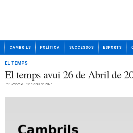
N
CAMBRILS
POLÍTICA
SUCCESSOS
ESPORTS
o
t
í
EL TEMPS
c
El temps avui 26 de Abril de 
i
e
Por
Redacció
-
26 d'abril de 2026
s
d
e
C
a
m
b
r