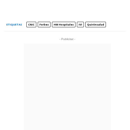
ETIQUETAS
CNIC
Forbes
HM Hospitales
IVI
Quirónsalud
- Publicitat -