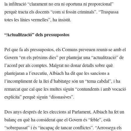
la infiltració “clarament no era ni oportuna ni proporcional”
perquè tracta els docents “com si fossin criminals”. “Traspassa
totes les línies vermelles”, ha insistit.
“Actualització” dels pressupostos
Pel que fa als pressupostos, els Comuns preveuen reunir-se amb el
Govern “en els pròxims dies” per plantejar una “actualització” de
l’acord per als comptes. Malgrat no donar detalls sobre què
plantejaran a l’executiu, Albiach ha dit que les sancions a
l’incompliment de la llei d’habitatge són un “tema cabdal”, i ha
remarcat que cal que les multes siguin “contundents i amb vocació
explícita” perquè siguin “dissuasives”.
Dos anys després de les eleccions al Parlament, Albiach ha fet un
balanç en què ha considerat que el Govern és “feble”, està
“sobrepassat” i és “incapaç de tancar conflictes”. “Arrossega els