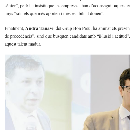
sènior”, però ha insistit que les empreses “han d’aconseguir aquest c
anys “són els que més aporten i més estabilitat donen”.
Andra Tanase
Finalment,
, del Grup Bon Preu, ha animat els presen
de procedència”, sinó que busquen candidats amb “il·lusió i actitud”, 
aquest talent madur.