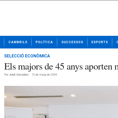
N
CAMBRILS
POLÍTICA
SUCCESSOS
ESPORTS
o
t
í
SELECCIÓ ECONÒMICA
c
Els majors de 45 anys aporten m
i
e
Por
Jordi González
-
15 de maig de 2026
s
d
e
C
a
m
b
r