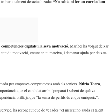
“No sabia ni fer un currículum
 trobar totalment desactualitzada:
 competències digitals i la seva motivació.
Maribel ha volgut deixar
“Actitud i motivació, creure en tu mateixa, i demanar ajuda per deixar-
Núria Torra
 formada per empreses compromeses amb els sèniors.
,
ortància que el candidat arribi “preparat i sabent de què va
eriència brilli, ja que “la suma de perfils és el que enriqueix”.
 Service, ha reconegut que de vegades “el mercat no ajuda el talent