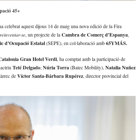
upació 45+
celebrat aquest dijous 14 de maig una nova edició de la Fira
Cambra de Comerç d’Espanya
reinventar-se
, un projecte de la
,
ic d’Ocupació Estatal
65YMÁS.
(SEPE), en col·laboració amb
Catalonia Gran Hotel Verdi
, ha comptat amb la participació de
Teté Delgado
Núria Torra
Natalia Nuñez
’actriu
;
(Batec Mobility),
Víctor Santa-Bárbara Rupérez
càrrec de
, director provincial del