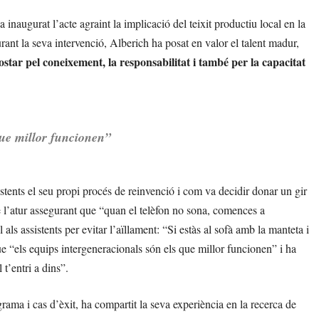
naugurat l’acte agraint la implicació del teixit productiu local en la
urant la seva intervenció, Alberich ha posat en valor el talent madur,
star pel coneixement, la responsabilitat i també per la capacitat
que millor funcionen”
istents el seu propi procés de reinvenció i com va decidir donar un gir
de l’atur assegurant que “quan el telèfon no sona, comences a
als assistents per evitar l’aïllament: “Si estàs al sofà amb la manteta i
e “els equips intergeneracionals són els que millor funcionen” i ha
t’entri a dins”.
grama i cas d’èxit, ha compartit la seva experiència en la recerca de