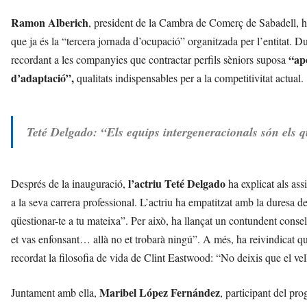
Ramon Alberich
, president de la Cambra de Comerç de Sabadell, ha i
que ja és la “tercera jornada d’ocupació” organitzada per l’entitat. D
“apo
recordant a les companyies que contractar perfils sèniors suposa
d’adaptació”,
qualitats indispensables per a la competitivitat actual.
Teté Delgado: “Els equips intergeneracionals són els 
l’actriu Teté Delgado
Després de la inauguració,
ha explicat als ass
a la seva carrera professional. L’actriu ha empatitzat amb la duresa 
qüestionar-te a tu mateixa”. Per això, ha llançat un contundent consell 
et vas enfonsant… allà no et trobarà ningú”. A més, ha reivindicat qu
recordat la filosofia de vida de Clint Eastwood: “No deixis que el vell 
Maribel López Fernández
Juntament amb ella,
, participant del pro