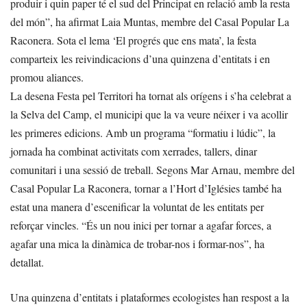
produir i quin paper té el sud del Principat en relació amb la resta
del món”, ha afirmat Laia Muntas, membre del Casal Popular La
Raconera. Sota el lema ‘El progrés que ens mata’, la festa
comparteix les reivindicacions d’una quinzena d’entitats i en
promou aliances.
La desena Festa pel Territori ha tornat als orígens i s’ha celebrat a
la Selva del Camp, el municipi que la va veure néixer i va acollir
les primeres edicions. Amb un programa “formatiu i lúdic”, la
jornada ha combinat activitats com xerrades, tallers, dinar
comunitari i una sessió de treball. Segons Mar Arnau, membre del
Casal Popular La Raconera, tornar a l’Hort d’Iglésies també ha
estat una manera d’escenificar la voluntat de les entitats per
reforçar vincles. “És un nou inici per tornar a agafar forces, a
agafar una mica la dinàmica de trobar-nos i formar-nos”, ha
detallat.
Una quinzena d’entitats i plataformes ecologistes han respost a la