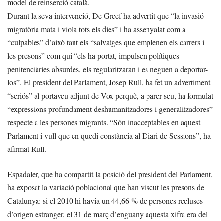
model de reinserció català.
Durant la seva intervenció, De Greef ha advertit que “la invasió
migratòria mata i viola tots els dies” i ha assenyalat com a
“culpables” d’això tant els “salvatges que emplenen els carrers i
les presons” com qui “els ha portat, impulsen polítiques
penitenciàries absurdes, els regularitzaran i es neguen a deportar-
los”. El president del Parlament, Josep Rull, ha fet un advertiment
“seriós” al portaveu adjunt de Vox perquè, a parer seu, ha formulat
“expressions profundament deshumanitzadores i generalitzadores”
respecte a les persones migrants. “Són inacceptables en aquest
Parlament i vull que en quedi constància al Diari de Sessions”, ha
afirmat Rull.
Espadaler, que ha compartit la posició del president del Parlament,
ha exposat la variació poblacional que han viscut les presons de
Catalunya: si el 2010 hi havia un 44,66 % de persones recluses
d’origen estranger, el 31 de març d’enguany aquesta xifra era del