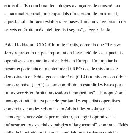
eficient”. “En combinar tecnologies avançades de consciència
situacional espacial amb capacitats d’inspecció de proximitat,
aquesta col·laboració estableix les bases d’una nova generació de
serveis en òrbita més intel·ligents i segurs”, afegeix Jordà.
Adel Haddadou, CEO d’Infinite Orbits, comenta que “Tom &
Jerry representa un pas important en l’evolució de les capacitats
operatives de manteniment en òrbita a Europa. En ampliar la
nostra experiència en manteniment i RPO des de missions de
demostració en òrbita geoestacionària (GEO) a missions en òrbita
terrestre baixa (LEO), estem contribuint a establir les bases per a
futurs serveis en òrbita innovadors i competitius”. “Europa té ara
una oportunitat única per reforçar tant les capacitats operatives
comercials com les sobiranes en òrbita i desenvolupar les
tecnologies necessàries per mantenir, protegir i optimitzar la
infraestructura espacial estratègica a llarg termini”, continua. “Més
enllà de la missió en si, aquesta col·laboració reforça també la