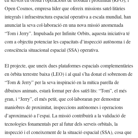
Open Cosmos, empresa líder que ofereix missions satel·litàries
integrals i infraestructura espacial operativa a escala mundial, han
anunciat la seva col·laboració en una nova missió anomenada
“Tom i Jerry”. Impulsada per Infinite Orbits, aquesta iniciativa té
com a objectiu potenciar les capacitats d’inspecció autònoma i de
consciència situacional espacial (SSA) operativa.
El projecte, que uneix dues plataformes espacials complementàries
en òrbita terrestre baixa (LEO) i al qual s’ha donat el sobrenom de
“Tom & Jerry” per la seva inspiració en la mítica parella de
dibuixos animats, estarà format per dos satèl·lits: “Tom”, el més
gran, i “Jerry”, el més petit, que col·laboraran per demostrar
maniobres de proximitat, inspeccions autònomes i operacions
d’aproximació a l’espai. La missió contribuirà a la validació de
tecnologies fonamentals per al futur dels serveis orbitals, la
inspecció i el coneixement de la situació espacial (SSA), cosa que