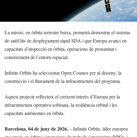
La missió, en òrbita terrestre baixa, permetrà demostrar el sistema
de satèl·lits de desplegament ràpid SDA i que Europa avanci en
capacitats d’inspecció en òrbita, operacions de proximitat i
coneixement de l’entorn espacial.
Infinite Orbits ha seleccionat Open Cosmos per al disseny, la
construcció i el lliurament de la infraestructura del programa.
Aquest projecte reflecteix el creixent interès d’Europa per la
infraestructura operativa sobirana, la resiliència orbital i les
capacitats autònomes en òrbita.
Barcelona, 04 de juny de 2026.
– Infinite Orbits, líder europeu
en serveis en òrbita i operacions de trobada i proximitat (RPO), i