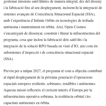
gestionar missions satel·litàries de manera integral, des del disseny
i la fabricació fins al seu desplegament, incloent-hi la integració de
sistemes avançats de Consciència Situacional Espacial (SSA),
amb l’experiència d’Infinite Orbits en tecnologies de trobada
autònoma i manteniment en òrbita. Així, Open Cosmos
s’encarregarà de dissenyar, construir i lliurar la infraestructura del
programa, cosa que inclou la fabricació dels satèl·lits i la
integració de la solució RPO basada en visió d’IO, així com els
subsistemes d’inspecció i de consciència situacional espacial
(SSA).
Previst per a mitjan 2027, el programa té com a objectiu contribuir
al ràpid desplegament de la pròxima generació d’operacions
espacials europees resilients, sobiranes, rendibles i autònomes.
Aquesta missió reflecteix el creixent interès d’Europa per la
infraestructura operativa sobirana, la resiliència orbital i les
capacitats autònomes en òrbita.