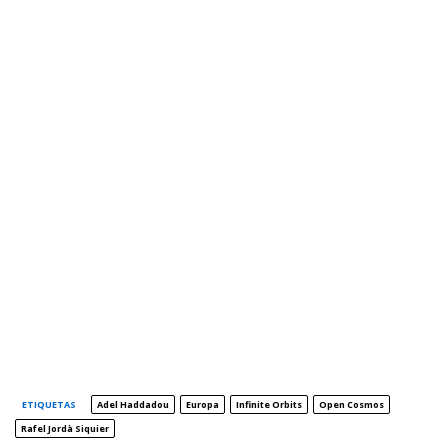
ETIQUETAS
Adel Haddadou
Europa
Infinite Orbits
Open Cosmos
Rafel Jordà Siquier