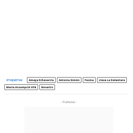
ETIQUETAS
Amaya Echevarría
Antonia Gimón
Fecma
Lleva La Delantera
Maria Assumpció Vilà
Novartis
- Publicitat -