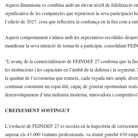
Aquest dinamisme es combina amb un elevat nivell de fidelització ent
significativa de les companyies que repeteixen la seva participació h
l’edició de 2027, cosa que reflecteix la confiança en la fira com a e
Aquest comportament s’alinea amb les expectatives recollides després
manifestar la seva intenció de tornar-hi a participar, consolidant FE
“L’avanç de la comercialització de FEINDEF 27 confirma que la fira s
les institucions i les capacitats en l’àmbit de la defensa i la segur
la qualitat de l’ecosistema que reuneix, cada vegada més ampli, diver
continuar construint un espai útil, capaç de generar oportunitats reals
desenvolupament d’una indústria moderna, innovadora i competitiva”,
CREIXEMENT SOSTINGUT
L’evolució de FEINDEF 27 es recolza en la trajectòria de creixement
superar els 43.000 visitants professionals, va reunir gairebé 630 emp