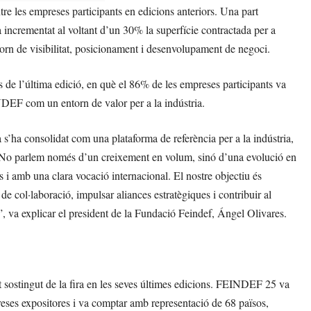
re les empreses participants en edicions anteriors. Una part
a incrementat al voltant d’un 30% la superfície contractada per a
ntorn de visibilitat, posicionament i desenvolupament de negoci.
 de l’última edició, en què el 86% de les empreses participants va
INDEF com un entorn de valor per a la indústria.
’ha consolidat com una plataforma de referència per a la indústria,
etat. No parlem només d’un creixement en volum, sinó d’una evolució en
s i amb una clara vocació internacional. El nostre objectiu és
 de col·laboració, impulsar aliances estratègiques i contribuir al
 va explicar el president de la Fundació Feindef, Ángel Olivares.
 sostingut de la fira en les seves últimes edicions. FEINDEF 25 va
reses expositores i va comptar amb representació de 68 països,