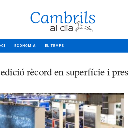
OCI
ECONOMIA
EL TEMPS
ició rècord en superfície i pres