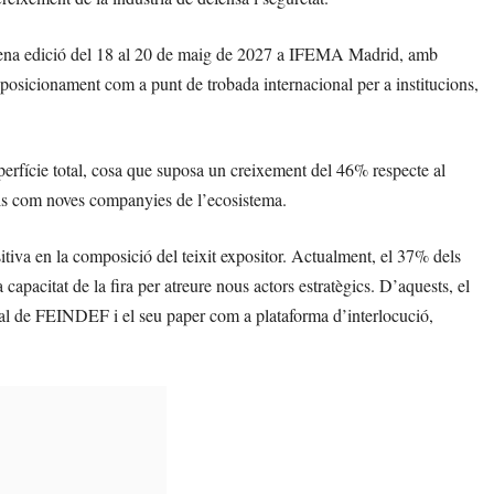
nquena edició del 18 al 20 de maig de 2027 a IFEMA Madrid, amb
u posicionament com a punt de trobada internacional per a institucions,
rfície total, cosa que suposa un creixement del 46% respecte al
ials com noves companyies de l’ecosistema.
tiva en la composició del teixit expositor. Actualment, el 37% dels
capacitat de la fira per atreure nous actors estratègics. D’aquests, el
al de FEINDEF i el seu paper com a plataforma d’interlocució,