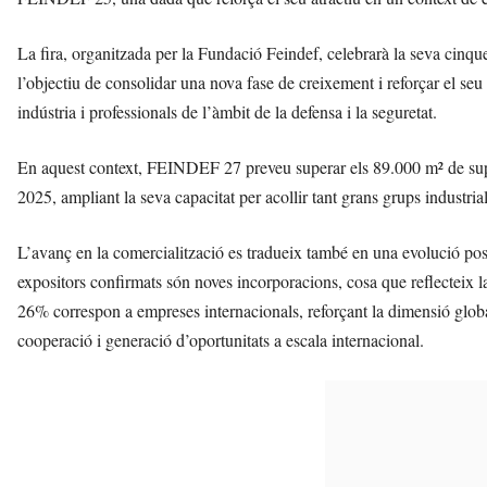
La fira, organitzada per la Fundació Feindef, celebrarà la seva ci
l’objectiu de consolidar una nova fase de creixement i reforçar el se
indústria i professionals de l’àmbit de la defensa i la seguretat.
En aquest context, FEINDEF 27 preveu superar els 89.000 m² de supe
2025, ampliant la seva capacitat per acollir tant grans grups industr
L’avanç en la comercialització es tradueix també en una evolució posi
expositors confirmats són noves incorporacions, cosa que reflecteix la 
26% correspon a empreses internacionals, reforçant la dimensió glob
cooperació i generació d’oportunitats a escala internacional.