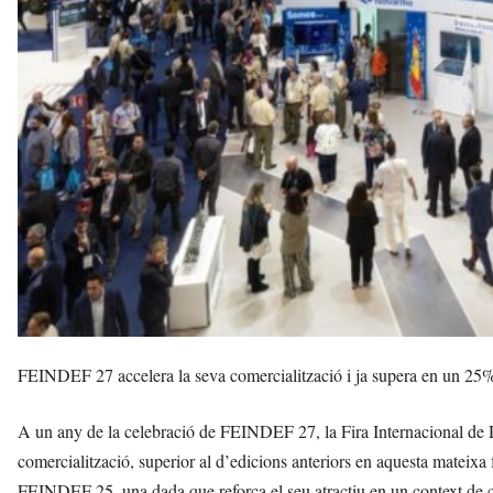
i
l
s
a
v
u
i
FEINDEF 27 accelera la seva comercialització i ja supera en un 25% la
A un any de la celebració de FEINDEF 27, la Fira Internacional de 
comercialització, superior al d’edicions anteriors en aquesta mateixa 
FEINDEF 25, una dada que reforça el seu atractiu en un context de cr