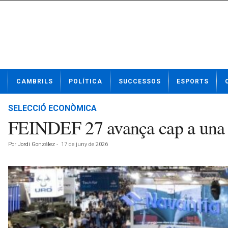
N
CAMBRILS
POLÍTICA
SUCCESSOS
ESPORTS
o
t
í
SELECCIÓ ECONÒMICA
c
FEINDEF 27 avança cap a una ed
i
e
Por
Jordi González
-
17 de juny de 2026
s
d
e
C
a
m
b
r