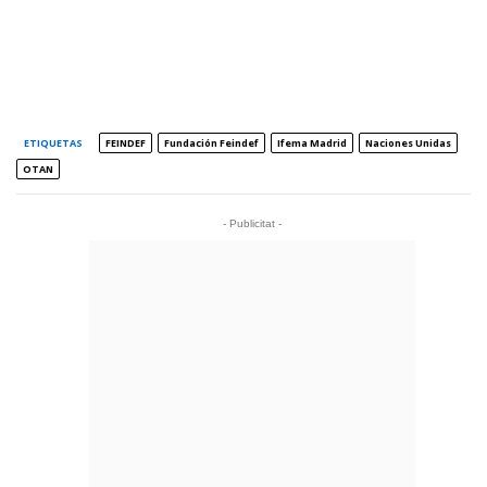
ETIQUETAS
FEINDEF
Fundación Feindef
Ifema Madrid
Naciones Unidas
OTAN
- Publicitat -