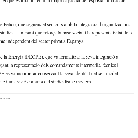
s, fet que es traduirà en una major capacitat de resposta i una acció
 Fetico, que segueix el seu curs amb la integració d’organitzacions
ndical. Un camí que reforça la base social i la representativitat de la
sme independent del sector privat a Espanya.
 la Energía (FECPE), que va formalitzar la seva integració a
rçant la representació dels comandaments intermedis, tècnics i
E es va incorporar conservant la seva identitat i el seu model
ècnic i una visió comuna del sindicalisme modern.
comanem -