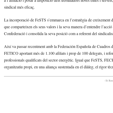
a l’afiliació i posar a disposició dels treballadors noves eines i servei
sindical més eficaç.
La incorporació de FeSTS s’emmarca en l’estratègia de creixement de
que comparteixen els seus valors i la seva manera d’entendre l’acció si
Confederació i consolida la seva posició com a referent del sindicali
Així va passar recentment amb la Federación Española de Cuadros de
FETICO aportant més de 1.100 afiliats i prop de 100 delegats, i refo
professionals qualificats del sector energètic. Igual que FeSTS, FECP
organitzatiu propi, en una aliança sustentada en el diàleg, el rigor t
- Et Re