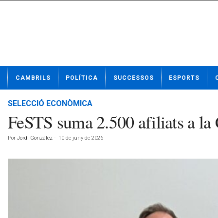
N
CAMBRILS
POLÍTICA
SUCCESSOS
ESPORTS
o
t
í
SELECCIÓ ECONÒMICA
c
FeSTS suma 2.500 afiliats a la
i
e
Por
Jordi González
-
10 de juny de 2026
s
d
e
C
a
m
b
r