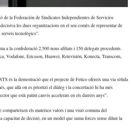
ó de la Federación de Sindicatos Independientes de Servicios
decisiva les dues organitzacions en el seu comès de representar de
 serveis tecnològics”.
a a la confederació 2.500 nous afiliats i 150 delegats procedents
ica, Vodafone, Ericsson, Huawei, Retevisión, Konecta, Transcom,
eSTS és la demostració que el projecte de Fetico ofereix una via sòlida
, que allà on es prioritzi el diàleg i la concertació hi ha més
 sector que està patint canvis accelerats en els darrers anys”.
e comparteixen els mateixos valors i una visió comuna del
a capacitat de decisió, en un model que suma forces sense diluir la