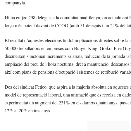
companyia.
Hi ha en joc 298 delegats a la comunitat madrilenya, on actualment F
força més potent davant de CCOO (amb 51 delegats i un 24% del tot
El resultat d’aquestes eleccions tindrà implicacions directes sobre la
50.000 treballadors en empreses com Burger King, Goiko, Five Guys 
discuteixen s’inclouen increments salarials, reducció de la jornada l
ampliació del preu de l’hora nocturna, dret a manutenció, descansos ret
així com plans de pensions d’ocupació i sistemes de retribució variab
Des del sindicat Fetico, que aspira a la majoria absoluta en aquestes 
model de representació laboral, una afirmació que es recolza en dad
experimentat un augment del 231% en els darrers quatre anys, passan
12% al 20% en tres anys.