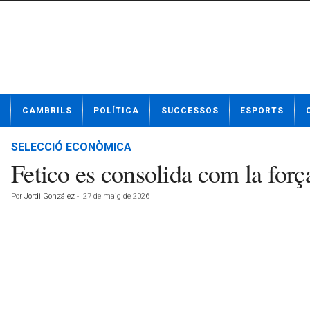
N
CAMBRILS
POLÍTICA
SUCCESSOS
ESPORTS
o
t
í
SELECCIÓ ECONÒMICA
c
Fetico es consolida com la for
i
e
Por
Jordi González
-
27 de maig de 2026
s
d
e
C
a
m
b
r