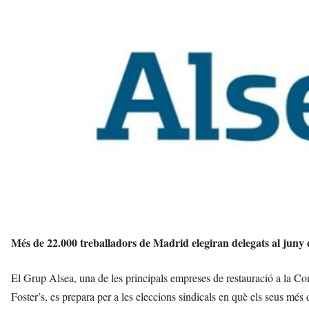
i
l
s
a
v
u
i
Més de 22.000 treballadors de Madrid elegiran delegats al juny en
El Grup Alsea, una de les principals empreses de restauració a la 
Foster’s, es prepara per a les eleccions sindicals en què els seus més