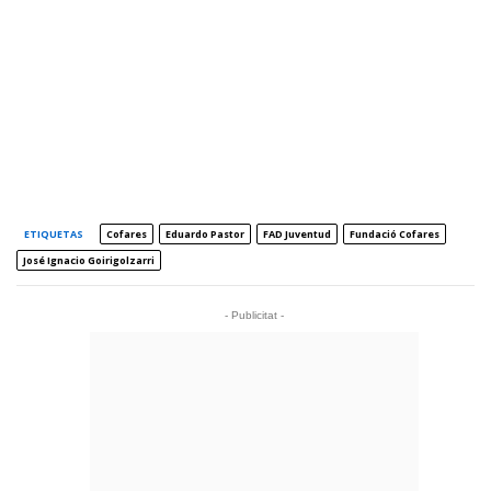
ETIQUETAS
Cofares
Eduardo Pastor
FAD Juventud
Fundació Cofares
José Ignacio Goirigolzarri
- Publicitat -