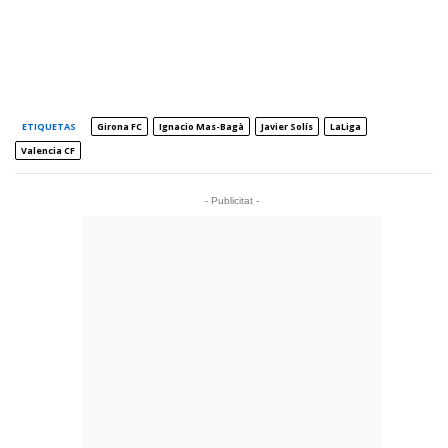
ETIQUETAS
Girona FC
Ignacio Mas-Bagà
Javier Solís
LaLiga
Valencia CF
- Publicitat -