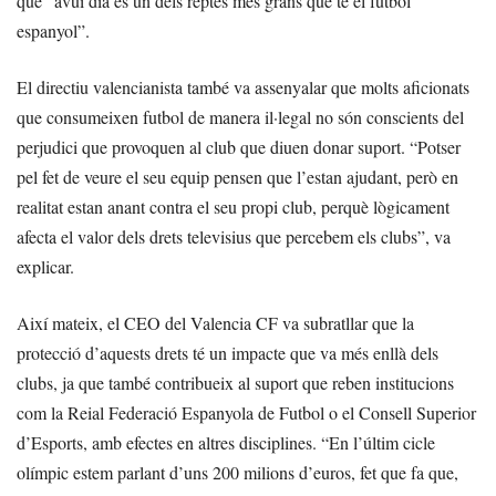
que “avui dia és un dels reptes més grans que té el futbol
espanyol”.
El directiu valencianista també va assenyalar que molts aficionats
que consumeixen futbol de manera il·legal no són conscients del
perjudici que provoquen al club que diuen donar suport. “Potser
pel fet de veure el seu equip pensen que l’estan ajudant, però en
realitat estan anant contra el seu propi club, perquè lògicament
afecta el valor dels drets televisius que percebem els clubs”, va
explicar.
Així mateix, el CEO del Valencia CF va subratllar que la
protecció d’aquests drets té un impacte que va més enllà dels
clubs, ja que també contribueix al suport que reben institucions
com la Reial Federació Espanyola de Futbol o el Consell Superior
d’Esports, amb efectes en altres disciplines. “En l’últim cicle
olímpic estem parlant d’uns 200 milions d’euros, fet que fa que,