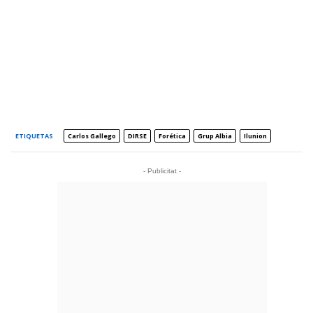
ETIQUETAS
Carlos Gallego
DIRSE
Forética
Grup Albia
Ilunion
- Publicitat -