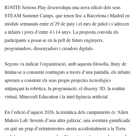
IGNITE Serious Play desenvolupa una nova edició dels seus
STEAM Summer Camps, que tenen lloc a Barcelona i Madrid en
mòduls setmanals entre el 29 de juny i el mes de juliol i s’adrecen
a infants i joves d’entre 4 i 14 anys. La proposta convida els
participants a posar-se en la pell de futurs enginyers,
programadors, dissenyadors i creadors digitals.
Segons va indicar l’organització, amb aquesta filosofia, lluny de
limitar-se a consumir continguts a través d’una pantalla, els infants
aprenen a construir els seus propis projectes tecnològics
mitjançant la robòtica, la programació, el disseny 3D, la realitat
virtual, Minecraft Education i la intel·ligència artificial.
En l’edició d’aquest 2026, la temàtica dels campaments és ‘Alien
Makers Lab: Invents d’una altra galàxia’, una aventura gamificada
en què un grup d’extraterrestres aterra accidentalment a la Terra