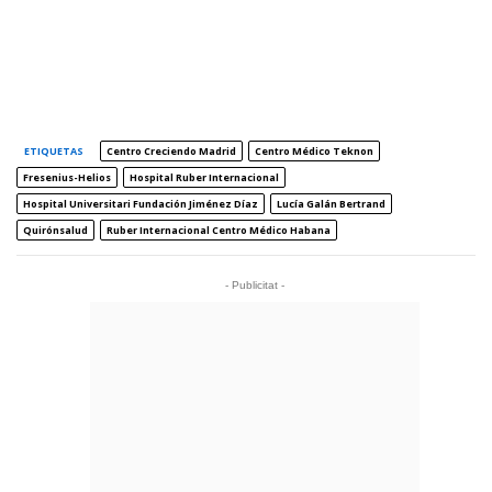
ETIQUETAS
Centro Creciendo Madrid
Centro Médico Teknon
Fresenius-Helios
Hospital Ruber Internacional
Hospital Universitari Fundación Jiménez Díaz
Lucía Galán Bertrand
Quirónsalud
Ruber Internacional Centro Médico Habana
- Publicitat -